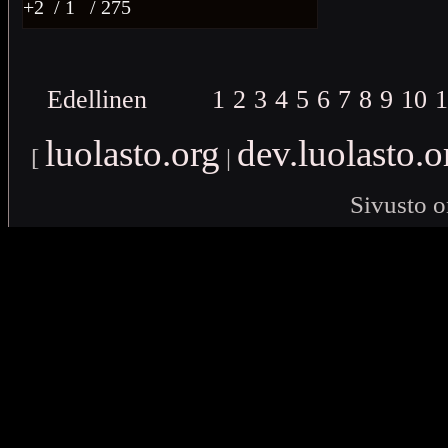
+2
/ 1
/ 275
Edellinen
1
2
3
4
5
6
7
8
9
10
1
luolasto.org
dev.luolasto.o
[
|
Sivusto o