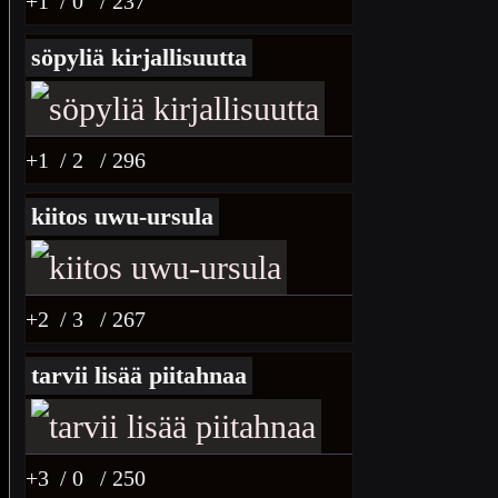
+1
/ 0
/ 237
söpyliä kirjallisuutta
+1
/ 2
/ 296
kiitos uwu-ursula
+2
/ 3
/ 267
tarvii lisää piitahnaa
+3
/ 0
/ 250