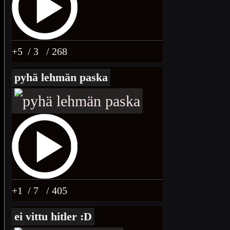
+5
/ 3
/ 268
pyhä lehmän paska
+1
/ 7
/ 405
ei vittu hitler :D