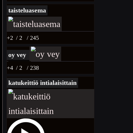
taisteluasema
+2
/ 2
/ 245
oy vey
+4
/ 2
/ 238
katukeittiö intialaisittain