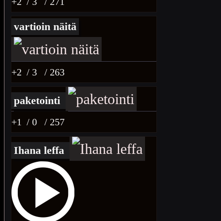
+2
/ 3
/ 271
vartioin näitä
+2
/ 3
/ 263
paketointi
+1
/ 0
/ 257
Ihana leffa