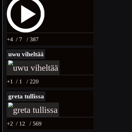
+4
/ 7
/ 387
uwu viheltää
+1
/ 1
/ 220
greta tullissa
+2
/ 12
/ 569