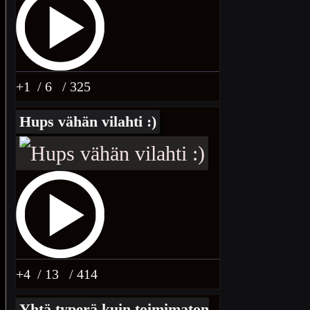
+1
/ 6
/ 325
Hups vähän vilahti :)
+4
/ 13
/ 414
Yhtä typerä kuin toimimaton