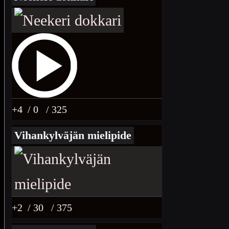
+4
/ 0
/ 325
Vihankylväjän mielipide
+2
/ 30
/ 375