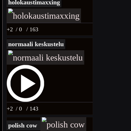
holokaustimaxxing
+2
/ 0
/ 163
normaali keskustelu
+2
/ 0
/ 143
polish cow