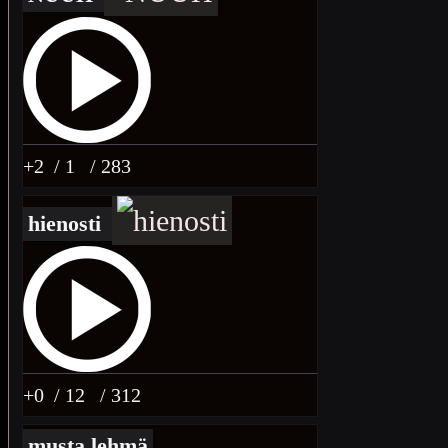
+2
/ 1
/ 283
hienosti
+0
/ 12
/ 312
musta lehmä