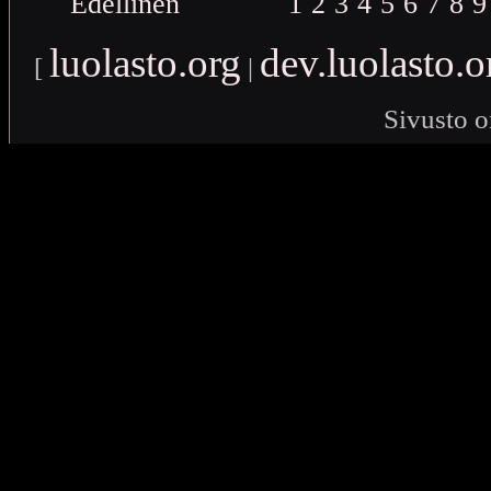
Edellinen
1
2
3
4
5
6
7
8
9
luolasto.org
dev.luolasto.o
[
|
Sivusto o