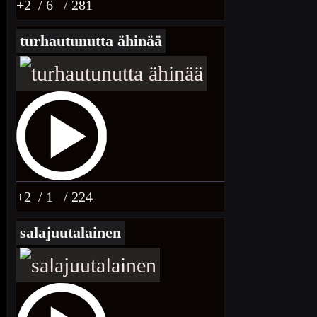
+2
/ 6
/ 281
turhautunutta ähinää
+2
/ 1
/ 224
salajuutalainen