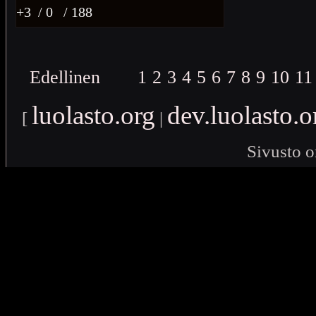
+3
/ 0
/ 188
Edellinen
1
2
3
4
5
6
7
8
9
10
11
luolasto.org
dev.luolasto.o
[
|
Sivusto o