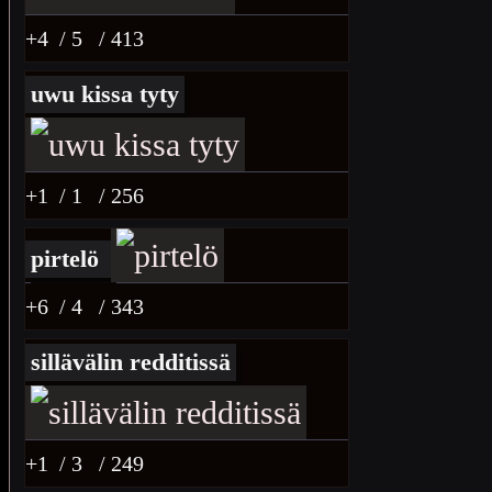
+4
/ 5
/ 413
uwu kissa tyty
+1
/ 1
/ 256
pirtelö
+6
/ 4
/ 343
sillävälin redditissä
+1
/ 3
/ 249