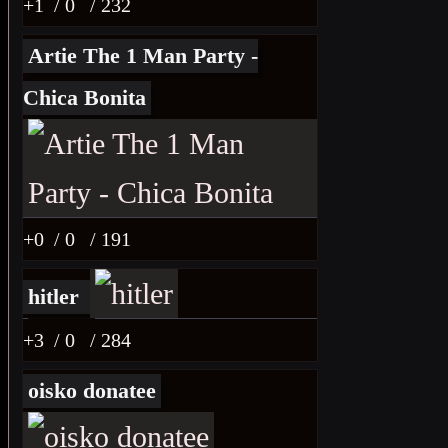
+1
/ 0
/ 232
Artie The 1 Man Party -
Chica Bonita
+0
/ 0
/ 191
hitler
+3
/ 0
/ 284
oisko donatee