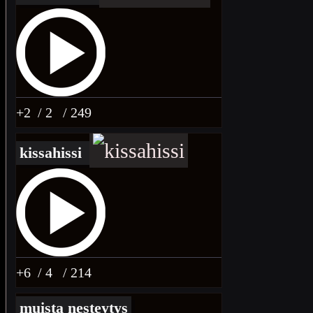
+2
/ 2
/ 249
kissahissi
+6
/ 4
/ 214
muista nesteytys