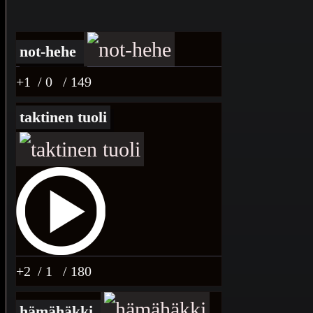
not-hehe
+1
/ 0
/ 149
taktinen tuoli
+2
/ 1
/ 180
hämähäkki