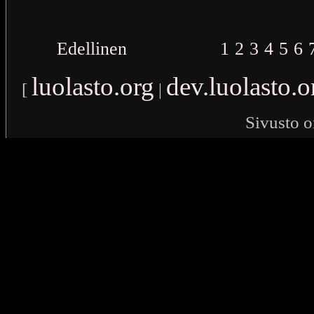
Edellinen
1
2
3
4
5
6
luolasto.org
dev.luolasto.o
[
|
Sivusto o