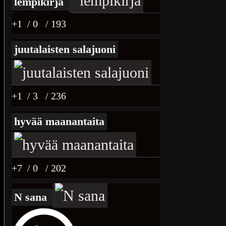
lempikirja
+1
/ 0
/ 193
juutalaisten salajuoni
+1
/ 3
/ 236
hyvää maanantaita
+7
/ 0
/ 202
N sana