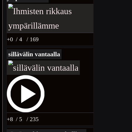
+0
/ 4
/ 169
sillävälin vantaalla
+8
/ 5
/ 235