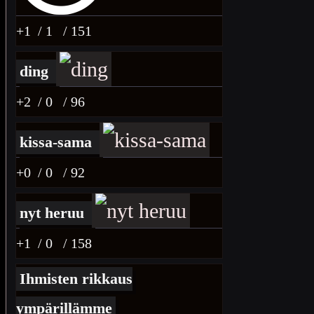
+1
/ 1
/ 151
ding
+2
/ 0
/ 96
kissa-sama
+0
/ 0
/ 92
nyt heruu
+1
/ 0
/ 158
Ihmisten rikkaus
ympärillämme