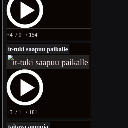
+4
/ 0
/ 154
it-tuki saapuu paikalle
+3
/ 1
/ 181
taitava ampuja