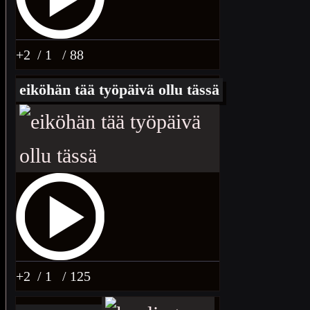
+2
/ 1
/ 88
eiköhän tää työpäivä ollu tässä
+2
/ 1
/ 125