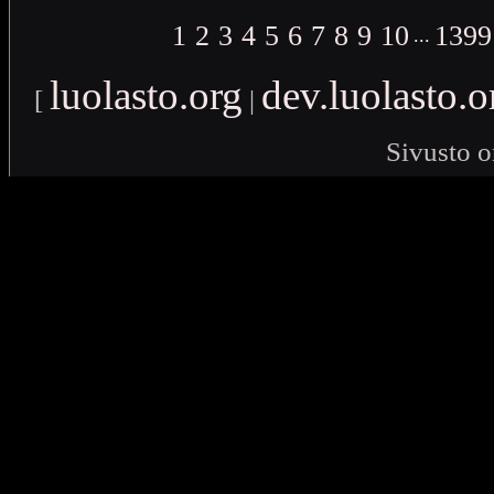
1
2
3
4
5
6
7
8
9
10
1399
...
luolasto.org
dev.luolasto.o
[
|
Sivusto o