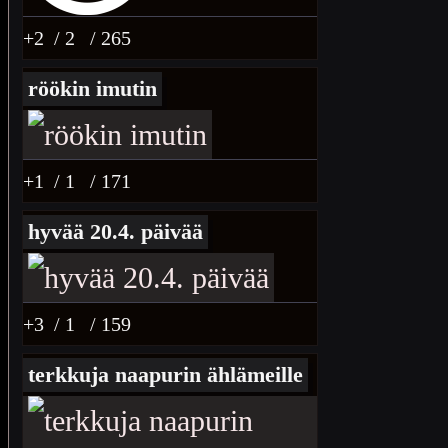
+2
/ 2
/ 265
röökin imutin
+1
/ 1
/ 171
hyvää 20.4. päivää
+3
/ 1
/ 159
terkkuja naapurin ählämeille