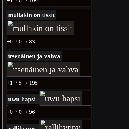
+1
/ 0
/ 109
mullakin on tissit
+0
/ 0
/ 83
itsenäinen ja vahva
+1
/ 5
/ 195
uwu hapsi
+0
/ 0
/ 96
rallihyppy