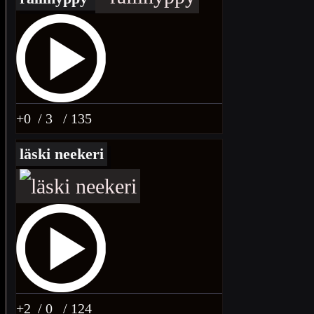
+0
/ 3
/ 135
läski neekeri
+2
/ 0
/ 124