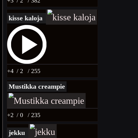
+3
/ 2
/ 382
kisse kaloja
+4
/ 2
/ 255
Mustikka creampie
+2
/ 0
/ 235
jekku