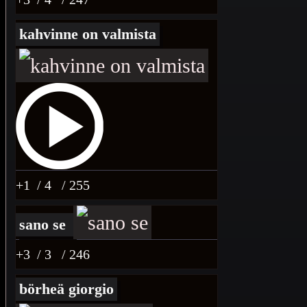
kahvinne on valmista
+1
/ 4
/ 255
sano se
+3
/ 3
/ 246
börheä giorgio