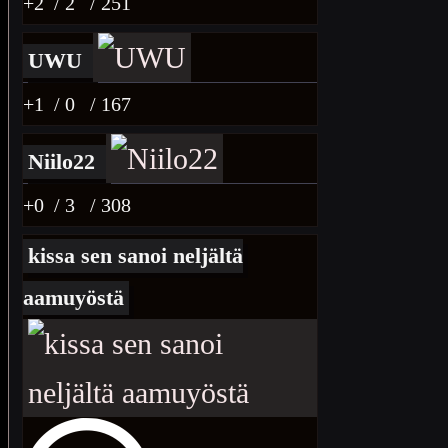
+2
/ 2
/ 251
UWU
+1
/ 0
/ 167
Niilo22
+0
/ 3
/ 308
kissa sen sanoi neljältä
aamuyöstä