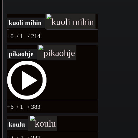
kuoli mihin
+0
/ 1
/ 214
pikaohje
+6
/ 1
/ 383
koulu
+3
/ 4
/ 247