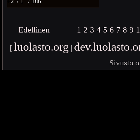
+2
/ 1
/ 186
Edellinen
1
2
3
4
5
6
7
8
9
1
luolasto.org
dev.luolasto.o
[
|
Sivusto o