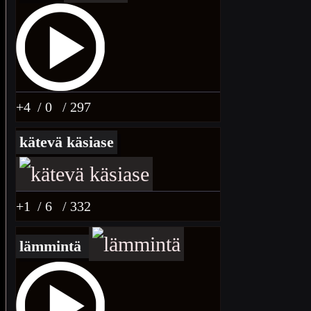
+4
/ 0
/ 297
kätevä käsiase
+1
/ 6
/ 332
lämmintä