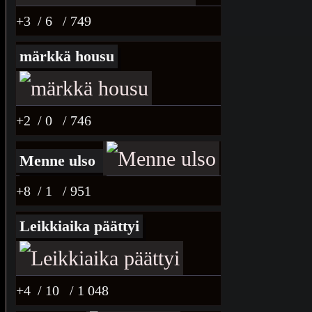
+3
/ 6
/ 749
märkkä housu
+2
/ 0
/ 746
Menne ulso
+8
/ 1
/ 951
Leikkiaika päättyi
+4
/ 10
/ 1 048