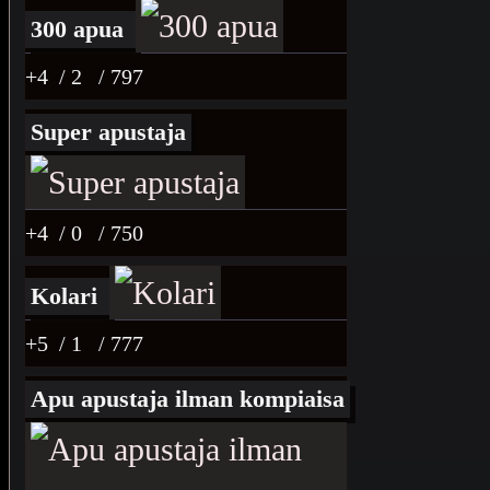
300 apua
+4
/ 2
/ 797
Super apustaja
+4
/ 0
/ 750
Kolari
+5
/ 1
/ 777
Apu apustaja ilman kompiaisa