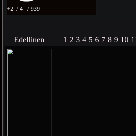
+2
/ 4
/ 939
Edellinen
1
2
3
4
5
6
7
8
9
10
1