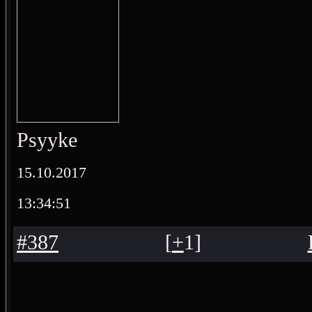
Psyyke
15.10.2017
13:34:51
#387
[
+
1
]