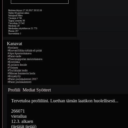
Rekisteröitynyt
17.10.2017 20:52:18
Nähty
83 päivää sitten
Sukupuoli
Mies
Viestejä
4 730
Tageja annettu
56
Vierailuja
22 542
Medioita
20
Medioiden näyttökerrat
21 773
Plussia
207
Saavutuksia
1
Kanavat
#luolasto
#Korvatillikka tykkää eli pitää
#Apu Apustuskanava
#Paint-taide
#Naurunappulan muistokanava
#Erotiikka
#Luolasto-Inside
#Yleinen
#Tyylikkäät leidit
#Mustan huumorin luola
#Kirjahylly
#Paint-joulukalenteri 2017
#Paint-joulukalenteri
Profiili
Mediat
Syötteet
Tervetuloa profiiliini. Luethan tämän laatikon huolellisesti...
266071
vierailua
12.3. alkaen
(tietäjät tietää)