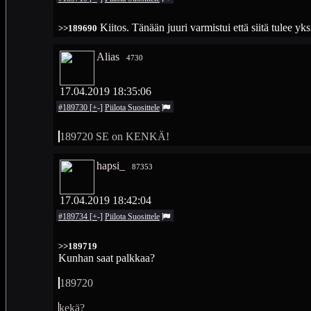
Kiitos. Tänään juuri varmistui että siitä tulee yk
>>189690
Alias
4730
17.04.2019 18:35:06
#189730
[
+
-
]
Piilota
Suosittele
189720 SE on KENKÄ!
hapsi_
87353
17.04.2019 18:42:04
#189734
[
+
-
]
Piilota
Suosittele
>>189719
Kunhan saat palkkaa?
189720
kekä?