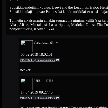
Suosikkibändeihini kuuluu: Leevi and the Leavings, Haloo Helsin
Suosikkilaulajiani ovat: Paula sekä kaikki turkkilaiset naislaulajat
Tunnettu aikaisemmin ainakin seuraavilla nimimerkeillä (saa kert
Alias, Aliass, Mustalapsi, Laastaripoika, Madoka, Dunst, Elia
pohjoistuulesta, Korvatillikka
Freundschaft
74
05.02.2019 18:02:01
#155937
[
+
-
]
Piilota
Suosittele
neekeri
hapsi_
87353
17.04.2019 09:27:46
#189527
[
+
-
]
Piilota
Suosittele
Miks sun avatarin haulla löytyy "Työharjoittelu"? Saikko 