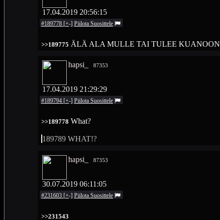
17.04.2019 20:56:15
#189778
[
+
-
]
Piilota
Suosittele
ÄLÄ ALA MULLE TAI TULEE KUANOON! NI
>>189775
hapsi_
87353
17.04.2019 21:29:29
#189794
[
+
-
]
Piilota
Suosittele
What?
>>189778
189789 WHAT!?
hapsi_
87353
30.07.2019 06:11:05
#231603
[
+
-
]
Piilota
Suosittele
>>231543