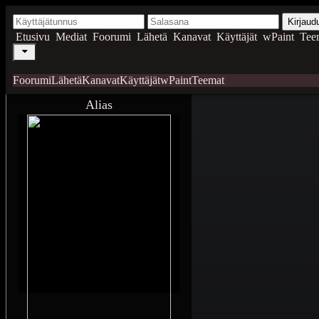
Kirjaud
Etusivu
Mediat
Foorumi
Lähetä
Kanavat
Käyttäjät
wPaint
Tee
Foorumi
Lähetä
Kanavat
Käyttäjät
wPaint
Teemat
Alias