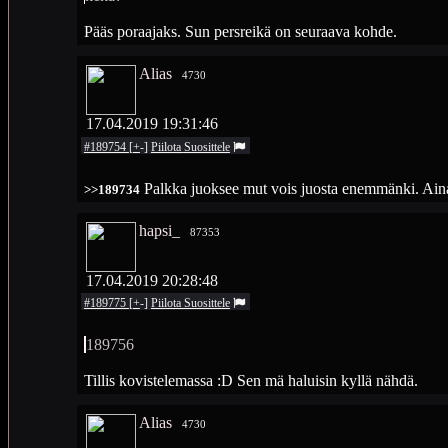
Pääs poraajaks. Sun persreikä on seuraava kohde.
Alias
4730
17.04.2019 19:31:46
#189754
[
+
-
]
Piilota
Suosittele
Palkka juoksee mut vois juosta enemmänki. Ainakin 
>>189734
hapsi_
87353
17.04.2019 20:28:48
#189775
[
+
-
]
Piilota
Suosittele
189756
Tillis kovistelemassa :D Sen mä haluisin kyllä nähdä.
Alias
4730