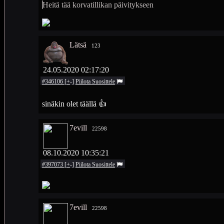
Heitä tää korvatillikan päivitykseen
Lätsä
123
24.05.2020 02:17:20
#346106
[
+
-
]
Piilota
Suosittele
sinäkin olet täällä 👍
7evill
22598
08.10.2020 10:35:21
#397073
[
+
-
]
Piilota
Suosittele
7evill
22598