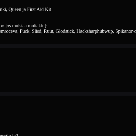
ki, Queen ja First Aid Kit
oo jos muistaa muitakin):
sDemroceva, Fuck, Slisd, Ruut, Glodstick, Hacksharphubwup, Spikano
pestin jo?