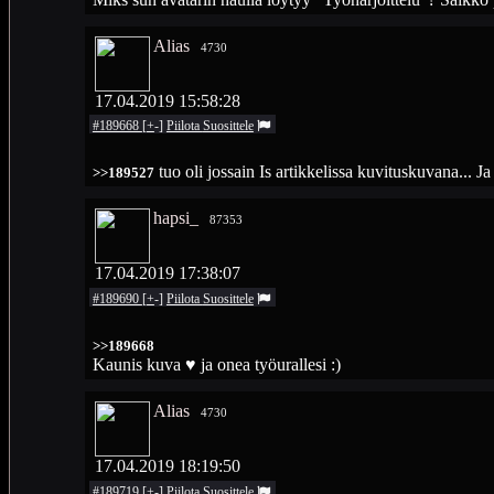
Alias
4730
17.04.2019 15:58:28
#189668
[
+
-
]
Piilota
Suosittele
tuo oli jossain Is artikkelissa kuvituskuvana... J
>>189527
hapsi_
87353
17.04.2019 17:38:07
#189690
[
+
-
]
Piilota
Suosittele
>>189668
Kaunis kuva ♥ ja onea työurallesi :)
Alias
4730
17.04.2019 18:19:50
#189719
[
+
-
]
Piilota
Suosittele