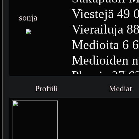
Viestejä
49 
sonja
Vierailuja
88
Medioita
6 
Medioiden n
Plussia
37 6
Profiili
Saavutuksia
Mediat