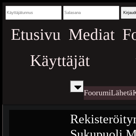
Kirjaud
Etusivu
Mediat
F
Käyttäjät
Foorumi
Lähetä
Rekisteröity
Sukupuoli
M