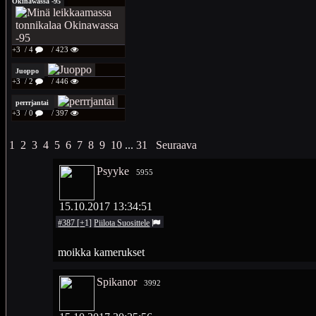
Okinawassa -95
+3
/ 4
/ 423
Juoppo
+3
/ 2
/ 446
perrrjantai
+3
/ 0
/ 397
1
2
3
4
5
6
7
8
9
10
...
31
Seuraava
Psyyke
5955
15.10.2017 13:34:51
#387
[
+
1
]
Piilota
Suosittele
moikka kamerukset
Spikanor
3992