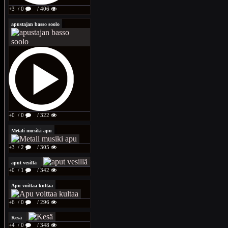
+3
/ 0
/ 406
apustajan basso soolo
+0
/ 0
/ 322
Metali musiki apu
+3
/ 2
/ 305
aput vesillä
+0
/ 1
/ 342
Apu voittaa kultaa
+6
/ 0
/ 296
Kesä
+4
/ 0
/ 348