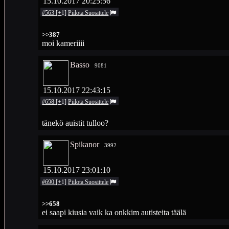
15.10.2017 20:25:56
#563
[
+
1
]
Piilota
Suosittele
>>387
moi kameriiii
Basso
9081
15.10.2017 22:43:15
#658
[
+
1
]
Piilota
Suosittele
tänekö auistit tulloo?
Spikanor
3992
15.10.2017 23:01:10
#690
[
+
1
]
Piilota
Suosittele
>>658
ei saapi kiusia vaik ka onkkim autisteita täälä