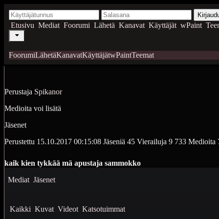
Kirjaud
Etusivu
Mediat
Foorumi
Lähetä
Kanavat
Käyttäjät
wPaint
Tee
Foorumi
Lähetä
Kanavat
Käyttäjät
wPaint
Teemat
Perustaja
Spikanor
Medioita voi lisätä
Jäsenet
Perustettu
15.10.2017 00:15:08
Jäseniä
45
Vierailuja
9 733
Medioita
kaik kien tykkää mä apustaja sammokko
Mediat
Jäsenet
Kaikki
Kuvat
Videot
Katsotuimmat