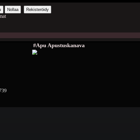
u
Nollaa
Rekisteröidy
mat
#Apu Apustuskanava
739