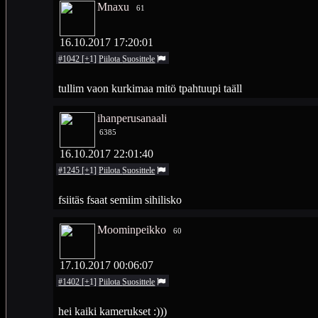
Mnaxu
61
16.10.2017 17:20:01
#1042
[
+
1
]
Piilota
Suosittele
tullim vaon kurkimaa mitö tpahtuupi taäll
ihanperusanaali
6385
16.10.2017 22:01:40
#1245
[
+
1
]
Piilota
Suosittele
fsiitäs fsaat semiim sihilisko
Moominpeikko
60
17.10.2017 00:06:07
#1402
[
+
1
]
Piilota
Suosittele
hei kaiki kamerukset :)))