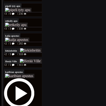
pipeli tyty apu
+3
/ 0
/ 236
retkeily apu
+3
/ 3
/ 338
kalja apustus
+2
/ 1
/ 292
liekinheitin
+2
/ 3
/ 318
Herää Ville
+2
/ 1
/ 311
karibian apustus