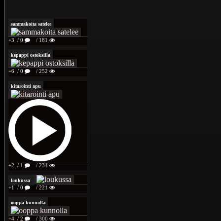
sammakoita satelee
+3
/ 0
/ 181
kepappi ostoksilla
+6
/ 0
/ 252
kitarointi apu
+2
/ 1
/ 234
loukussa
+1
/ 0
/ 221
ooppa kunnolla
+4
/ 2
/ 300