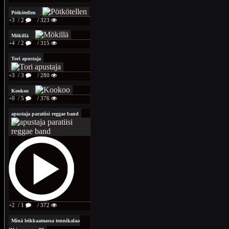
Pötkötellen
+3
/ 2
/ 323
Mökillä
+4
/ 2
/ 315
Tori apustaja
+3
/ 3
/ 280
Kookoo
+0
/ 5
/ 376
apustaja paratiisi reggae band
+2
/ 1
/ 372
Minä leikkaamassa tonnikalaa