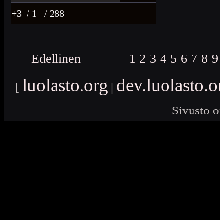
+3
/ 1
/ 288
Edellinen
1
2
3
4
5
6
7
8
9
luolasto.org
dev.luolasto.o
[
|
Sivusto o