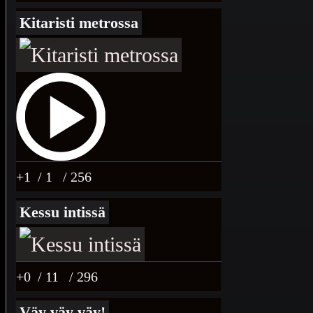
Kitaristi metrossa
+1
/ 1
/ 256
Kessu intissä
+0
/ 11
/ 296
Väy väy väy!