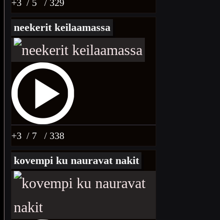
+3
/ 5
/ 329
neekerit keilaamassa
+3
/ 7
/ 338
kovempi ku nauravat nakit