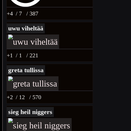
+4
/ 7
/ 387
uwu viheltää
+1
/ 1
/ 221
greta tullissa
+2
/ 12
/ 570
sieg heil niggers