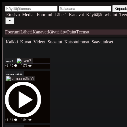
Kirjaud
Etusivu
Mediat
Foorumi
Lähetä
Kanavat
Käyttäjät
wPaint
Tee
Foorumi
Lähetä
Kanavat
Käyttäjät
wPaint
Teemat
Kaikki
Kuvat
Videot
Suositut
Katsotuimmat
Saavutukset
uwu?
+1
/ 0
/ 179
samaa näköä
+4
/ 4
/ 194