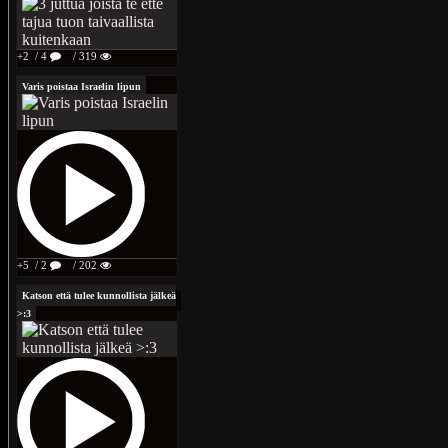
+2
/ 4
/ 319
Varis poistaa Israelin lipun
+5
/ 2
/ 202
Katson että tulee kunnollista jälkeä
>:3