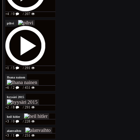
+4
/ 0
/ 207
pihvi
+1
/ 5
/ 291
Ihana nainen
+6
/ 2
/ 451
hyysäri 2015
+2
/ 8
/ 291
heil hitler
+3
/ 0
/ 228
alanvaihto
+3
/ 1
/ 251