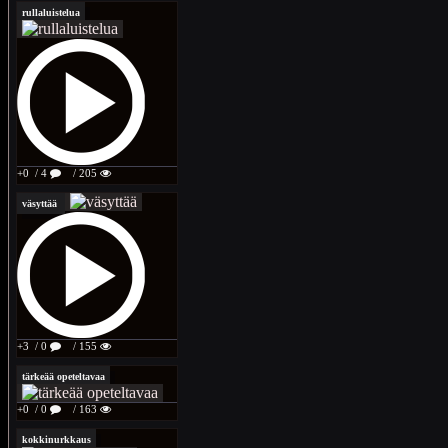
rullaluistelua
+0
/ 4
/ 205
väsyttää
+3
/ 0
/ 155
tärkeää opeteltavaa
+0
/ 0
/ 163
kokkinurkkaus