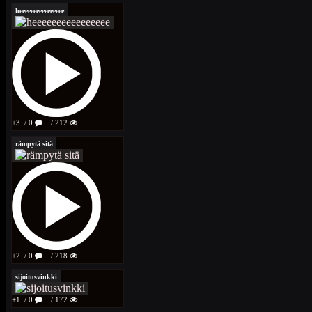
heeeeeeeeeeeeeeee
+3
/ 0
/ 212
rämpytä sitä
+2
/ 0
/ 218
sijoitusvinkki
+1
/ 0
/ 172