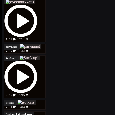
+1
/ 1
/ 201
päiväunet
+2
/ 0
/ 153
Surfs up!
+2
/ 0
/ 216
iso kass
+2
/ 3
/ 252
Osui sen hajurauhaseen