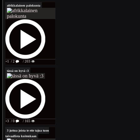
afrikkalainen palokunta
+1
/ 2
/ 203
tässä on hyvä :3
+3
/ 0
/ 165
3 juttua joista te ette tajua tuon
taivaallista kuitenkaan