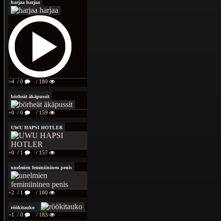
harjaa harjaa
+4
/ 0
/ 180
börheät äkäpussit
+0
/ 0
/ 159
UWU HAPSI HOTLER
+0
/ 1
/ 157
unelmien feminiininen penis
+2
/ 1
/ 180
röökitauko
+1
/ 0
/ 183