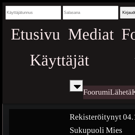
Kirjaud
Etusivu
Mediat
F
Käyttäjät
Foorumi
Lähetä
Rekisteröitynyt
04.
Sukupuoli
Mies