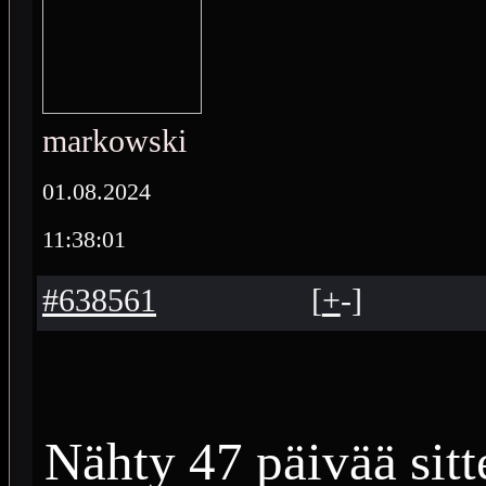
markowski
01.08.2024
11:38:01
#638561
[
+
-
]
Nähty 47 päivää sitt