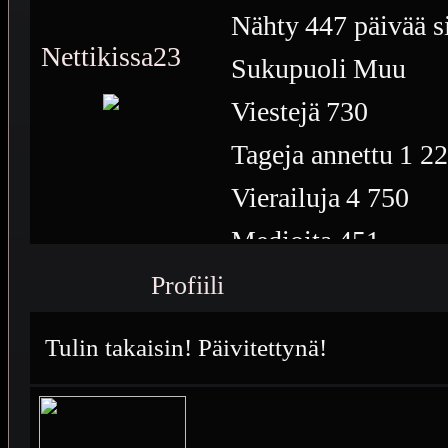
Nähty
447 päivää s
Nettikissa23
Sukupuoli
Muu
Viestejä
730
Tageja annettu
1 2
Vierailuja
4 750
Medioita
451
Medioiden näyttöke
Profiili
Plussia
1 573
Tulin takaisin! Päivitettynä!
Saavutuksia
32