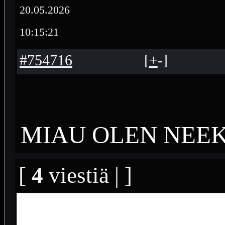
20.05.2026
10:15:21
#754716
[
+
-
]
MIAU OLEN NEEK
[
4
viestiä | ]