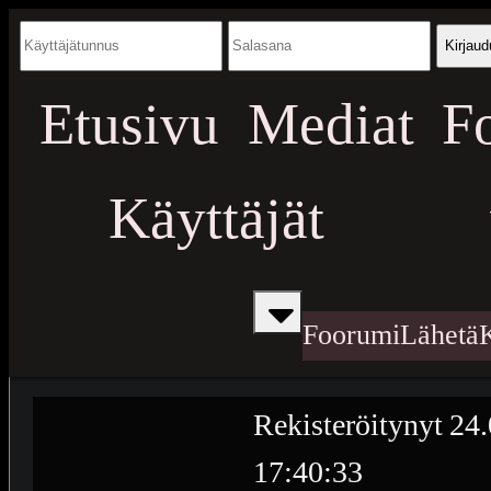
Kirjaud
Etusivu
Mediat
F
Käyttäjät
Foorumi
Lähetä
Rekisteröitynyt
24.
17:40:33