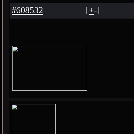
#608532
[
+
-
]