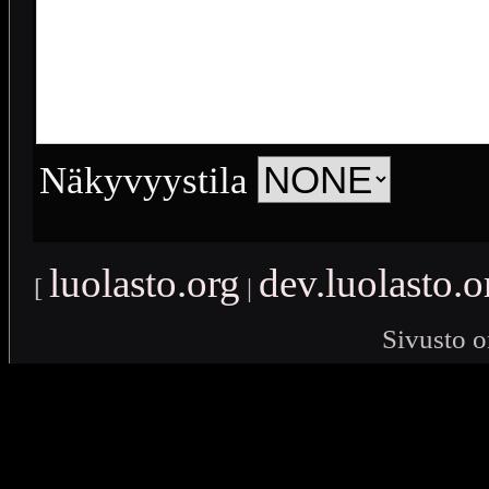
Näkyvyystila
luolasto.org
dev.luolasto.o
[
|
Sivusto o