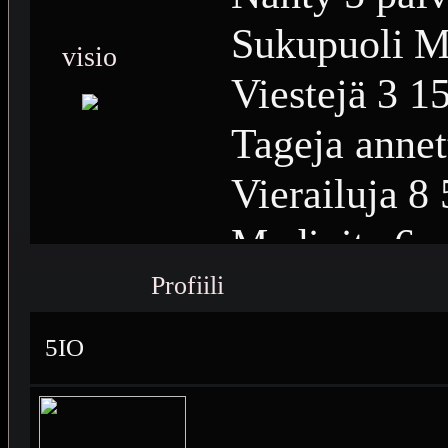
Sukupuoli
M
visio
Viestejä
3 1
Tageja annet
Vierailuja
8 
Medioita
6
Profiili
Medioiden n
Plussia
325
5IO
Saavutuksia