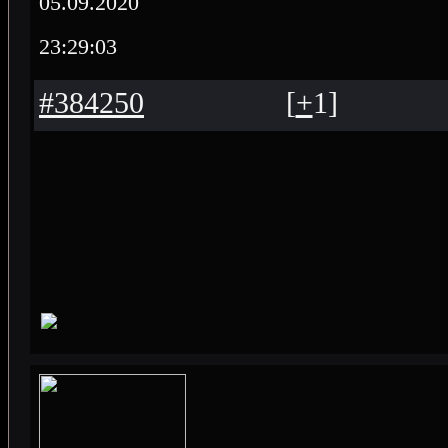
05.09.2020
23:29:03
#384250
[
+
1
]