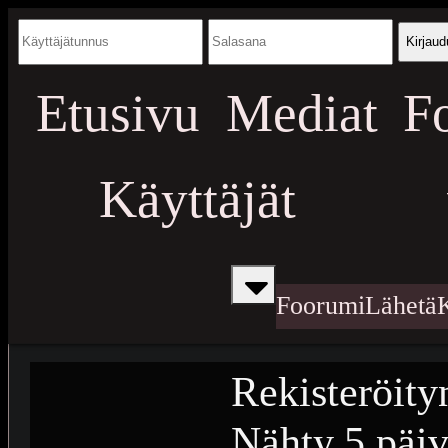
Kirjaud
Etusivu
Mediat
F
Käyttäjät
Foorumi
Lähetä
Rekisteröity
Nähty
5 päiv