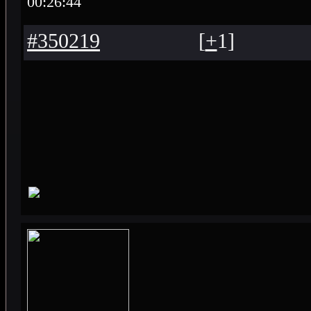
00:26:44
#350219
[
+
1
]