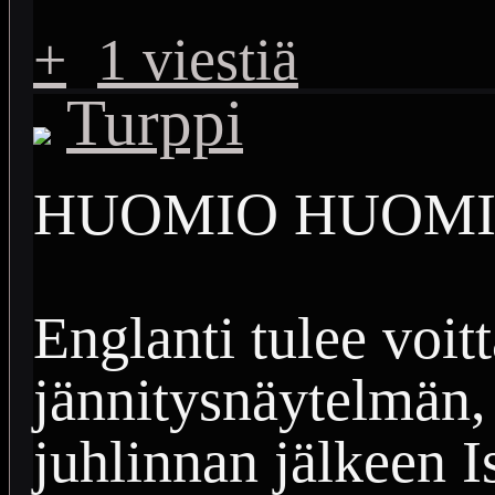
+
1 viestiä
Turppi
HUOMIO HUOMI
Englanti tulee voi
jännitysnäytelmän, 
juhlinnan jälkeen I