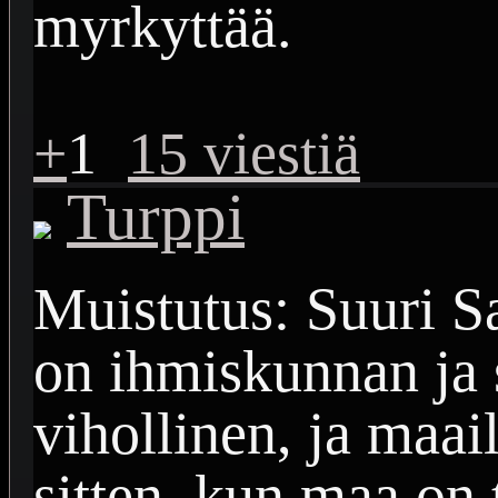
myrkyttää.
+
1
15 viestiä
Turppi
Muistutus: Suuri S
on ihmiskunnan ja s
vihollinen, ja maa
sitten, kun maa on 