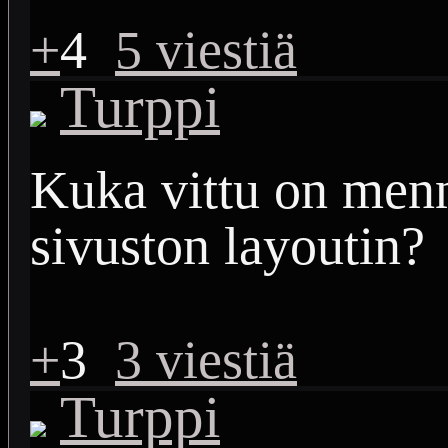
+
4
5 viestiä
Turppi
Kuka vittu on men
sivuston layoutin?
+
3
3 viestiä
Turppi