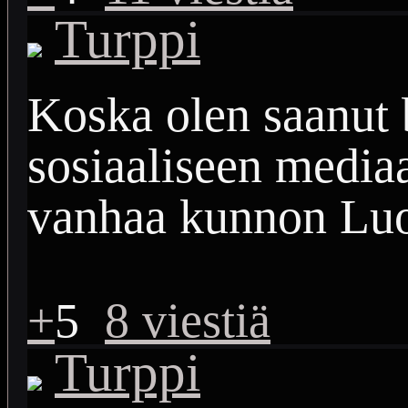
Turppi
Koska olen saanut 
sosiaaliseen media
vanhaa kunnon Lu
+
5
8 viestiä
Turppi