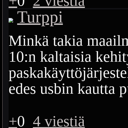
+
0
2 viestiä
Turppi
Minkä takia maail
10:n kaltaisia kehi
paskakäyttöjärjeste
edes usbin kautta 
+
0
4 viestiä