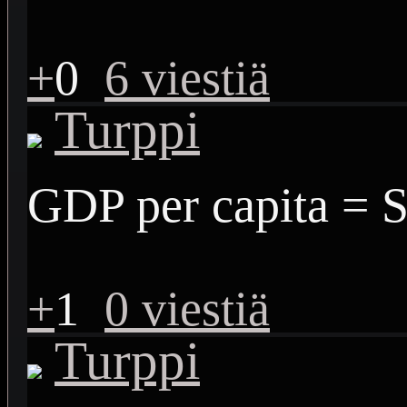
+
0
6 viestiä
Turppi
GDP per capita = 
+
1
0 viestiä
Turppi