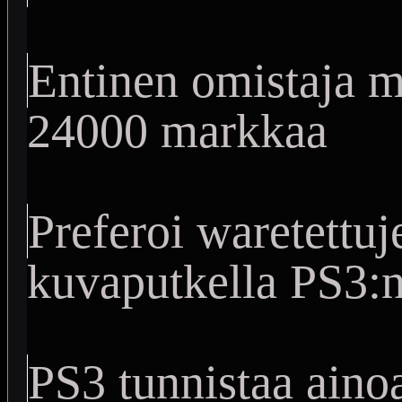
Entinen omistaja m
24000 markkaa
Preferoi waretettu
kuvaputkella PS3:n 
PS3 tunnistaa aino