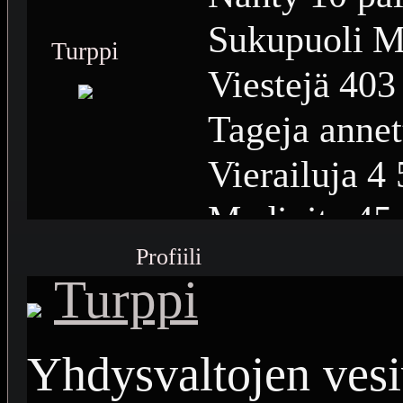
Sukupuoli
M
Turppi
Viestejä
403
Tageja annet
Vierailuja
4 
Medioita
45
Profiili
Medioiden n
Turppi
Plussia
300
Saavutuksia
Yhdysvaltojen vesi