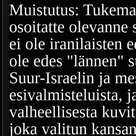
Muistutus: Tukemal
osoitatte olevanne 
ei ole iranilaisten
ole edes "lännen" 
Suur-Israelin ja me
esivalmisteluista, j
valheellisesta kuvi
joka valitun kansa