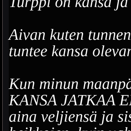
Turppi on kansa ja
Aivan kuten tunnen
tuntee kansa oleva
Kun minun maanpää
KANSA JATKAA EL
aina veljiensä ja s