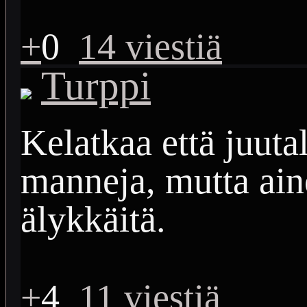
+
0
14 viestiä
Turppi
Kelatkaa että juuta
manneja, mutta ain
älykkäitä.
+
4
11 viestiä