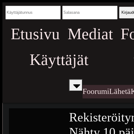
Kirjaud
Etusivu
Mediat
F
Käyttäjät
Foorumi
Lähetä
Rekisteröity
Nähty
10 päi