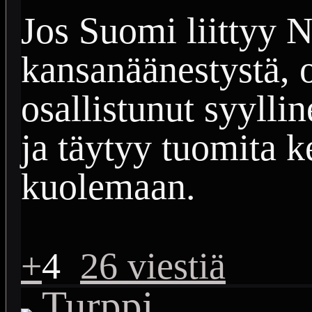
Jos Suomi liittyy
kansanäänestystä, 
osallistunut syyll
ja täytyy tuomita 
kuolemaan.
+
4
26 viestiä
Turppi