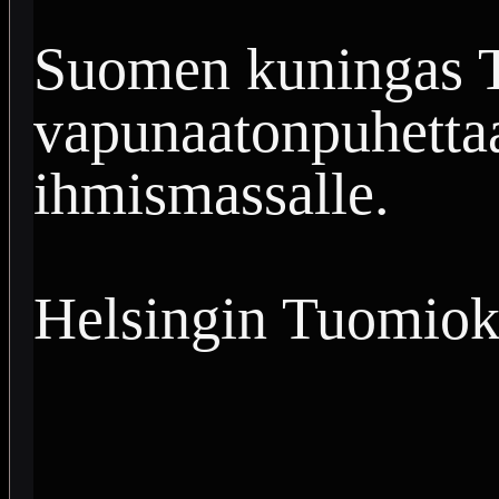
Suomen kuningas T
vapunaatonpuhettaa
ihmismassalle.
Helsingin Tuomioki