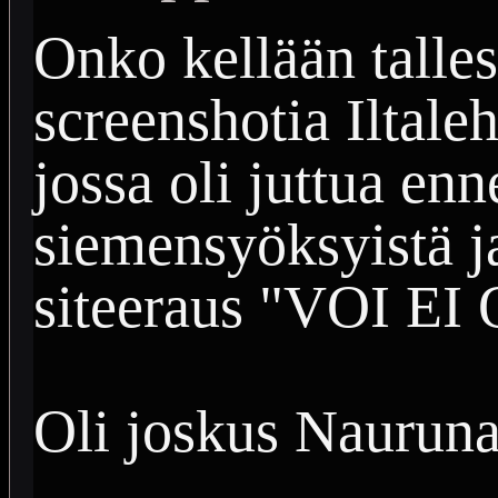
Onko kellään talles
screenshotia Iltale
jossa oli juttua enn
siemensyöksyistä j
siteeraus "VOI E
Oli joskus Nauruna