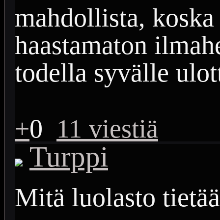
mahdollista, koska
haastamaton ilmaher
todella syvälle ulot
+
0
11 viestiä
Turppi
Mitä luolasto tietä