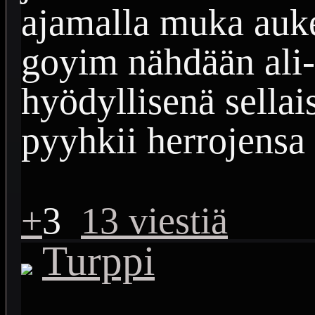
ajamalla muka auke
goyim nähdään ali-
hyödyllisenä sellai
pyyhkii herrojensa 
+
3
13 viestiä
Turppi