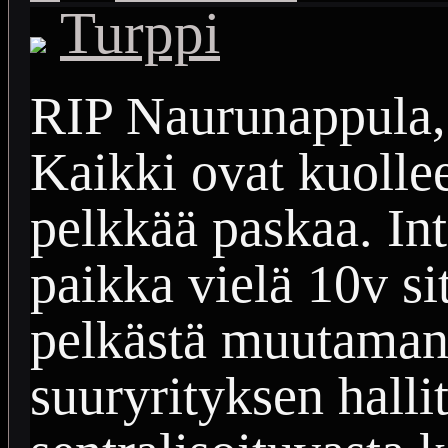
Turppi
RIP Naurunappula, A
Kaikki ovat kuollee
pelkkää paskaa. Int
paikka vielä 10v si
pelkästä muutaman
suuryrityksen halli