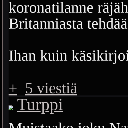
koronatilanne räjäh
Britanniasta tehdään
Ihan kuin käsikirj
+
5 viestiä
Turppi
Muistaako joku Nau