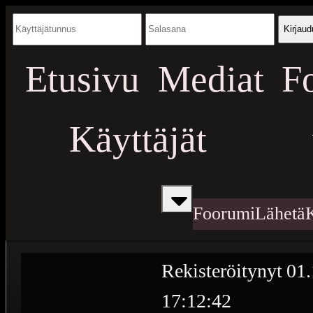
Kirjaud
Etusivu
Mediat
F
Käyttäjät
Foorumi
Lähetä
Rekisteröitynyt
01.
17:12:42