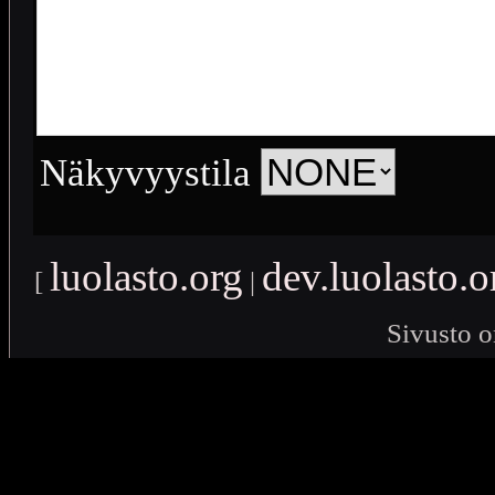
Näkyvyystila
luolasto.org
dev.luolasto.o
[
|
Sivusto o