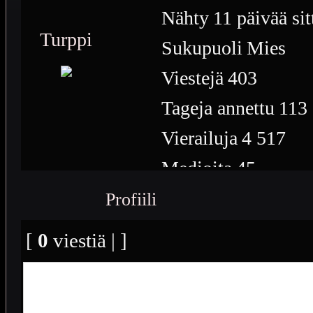
Nähty
11 päivää sit
Turppi
Sukupuoli
Mies
Viestejä
403
Tageja annettu
113
Vierailuja
4 517
Medioita
45
Medioiden näyttöke
Profiili
Plussia
300
[
0
viestiä | ]
Saavutuksia
1