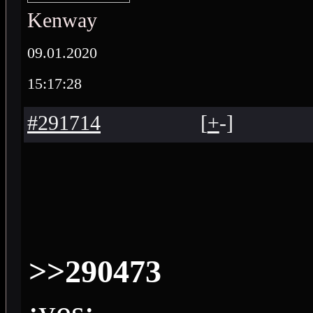
Kenway
09.01.2020
15:17:28
#291714
[
+
-
]
>>290473
:yes: