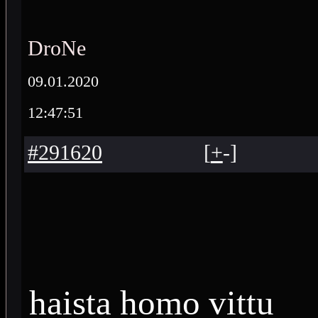
DroNe
09.01.2020
12:47:51
#291620
[
+
-
]
haista homo vittu