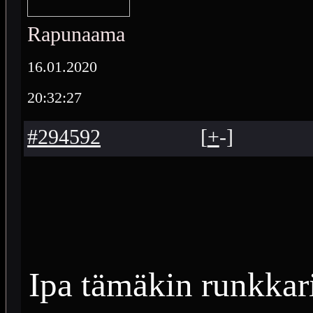
Rapunaama
16.01.2020
20:32:27
#294592
[
+
-
]
Ipa tämäkin runkkar