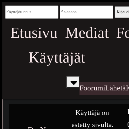
Kirjaud
Etusivu
Mediat
F
Käyttäjät
Foorumi
Lähetä
Käyttäjä on
estetty sivulta.