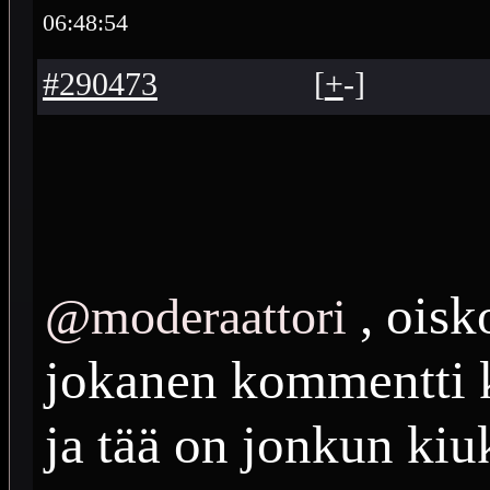
06:48:54
#290473
[
+
-
]
, oisk
@moderaattori
jokanen kommentti k
ja tää on jonkun kiu