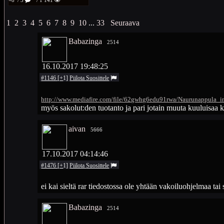
+8
/ 3
/ 1 141
1
2
3
4
5
6
7
8
9
10
...
33
Seuraava
Babazinga
2514
16.10.2017 19:48:25
#1146
[
+
1
]
Piilota
Suosittele
http://www.mediafire.com/file/62gwhg6edu91rwa/Naurunappula_in
myös sakolut:den tuotanto ja pari jotain muuta kuuluisaa k
aivan
5666
17.10.2017 04:14:46
#1476
[
+
1
]
Piilota
Suosittele
ei kai sieltä rar tiedostossa ole yhtään vakoiluohjelmaa tai
Babazinga
2514