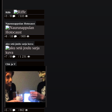
Riffe
+3
/ 8
/ 533
Naurunappulan Hotocaust
+8
/ 10
/ 909
aku setä joulu sarja kuva
+7
/ 0
/ 1 231
Chk ja V
+5
/ 1
/ 862