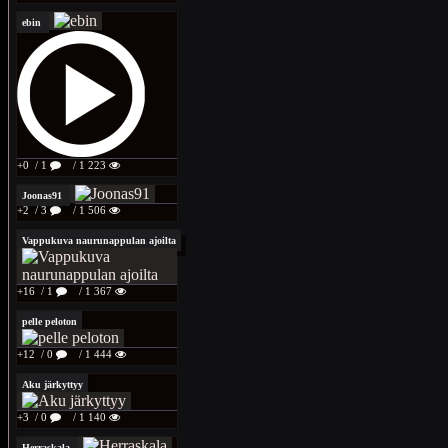
ebin
+0
/ 1
/ 1 223
Joonas91
+2
/ 3
/ 1 506
Vappukuva naurunappulan ajoilta
+16
/ 1
/ 1 367
pelle peloton
+12
/ 0
/ 1 444
Aku järkyttyy
+3
/ 0
/ 1 140
Herraskala