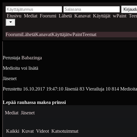
Kirjaud
Etusivu
Mediat
Foorumi
Lähetä
Kanavat
Käyttäjät
wPaint
Tee
Foorumi
Lähetä
Kanavat
Käyttäjät
wPaint
Teemat
Perustaja
Babazinga
Medioita voi lisätä
Jäsenet
Perustettu
16.10.2017 19:47:10
Jäseniä
83
Vierailuja
10 814
Medioit
Lepää rauhassa makea prinssi
Mediat
Jäsenet
Kaikki
Kuvat
Videot
Katsotuimmat