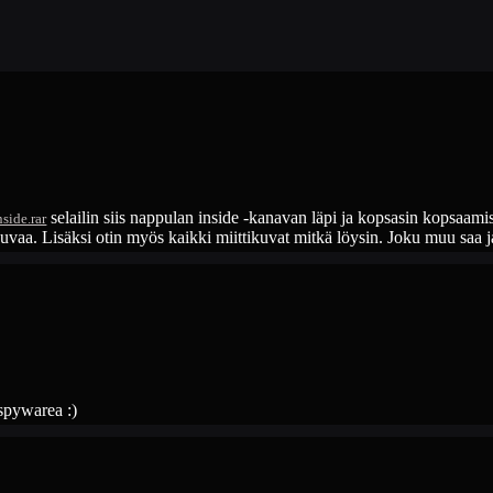
selailin siis nappulan inside -kanavan läpi ja kopsasin kopsaa
side.rar
uvaa. Lisäksi otin myös kaikki miittikuvat mitkä löysin. Joku muu saa j
 spywarea :)