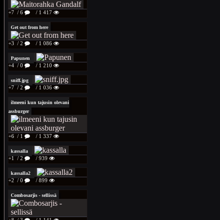
+7
/ 6
/ 1 417
Get out from here
+3
/ 2
/ 1 086
Papunen
+4
/ 0
/ 1 210
sniff.jpg
+7
/ 2
/ 1 036
ilmeeni kun tajusin olevani
assburger
+6
/ 1
/ 1 337
kassalla
+1
/ 2
/ 939
kassalla2
+2
/ 0
/ 899
Combosarjis - sellissä