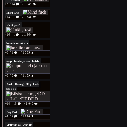
+3
/ 14
/ 1 049
Mind fuck
+18
/ 7
/ 1 386
ääniä yössä
+16
/ 1
/ 1 464
horatio sariakuva
+6
/ 1
/ 1 335
seppo laitela ja ismo laitela
+3
/ 0
/ 1 159
Biisba Henrig :DD ja Lalli
:DDDDD
+14
/ 10
/ 1 846
Dog Fort
+4
/ 2
/ 1 046
Maitorahka Gandalf