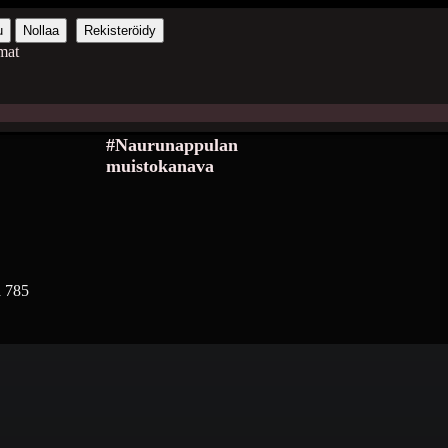
u
Nollaa
Rekisteröidy
mat
#Naurunappulan
muistokanava
a
785