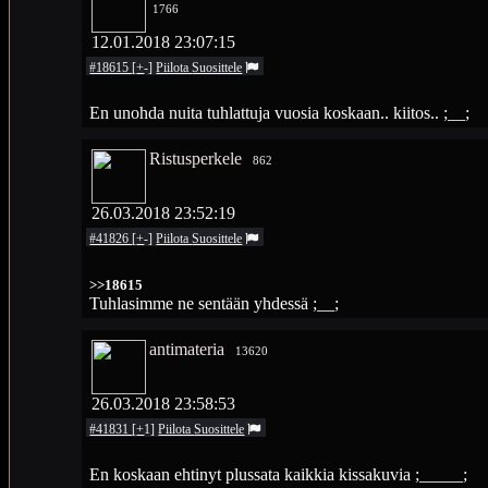
1766
12.01.2018 23:07:15
#18615
[
+
-
]
Piilota
Suosittele
En unohda nuita tuhlattuja vuosia koskaan.. kiitos.. ;__;
Ristusperkele
862
26.03.2018 23:52:19
#41826
[
+
-
]
Piilota
Suosittele
>>18615
Tuhlasimme ne sentään yhdessä ;__;
antimateria
13620
26.03.2018 23:58:53
#41831
[
+
1
]
Piilota
Suosittele
En koskaan ehtinyt plussata kaikkia kissakuvia ;_____;