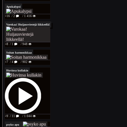
Apukalypsi
+16
/ 2
/ 1 416
Varokaa! Huijausviestejä liikkeellä!
+8
/ 1
/ 948
Soitan harmonikkaa
+7
/ 4
/ 902
Huvinsa kullakin
+9
/ 11
/ 1 044
psyko apu