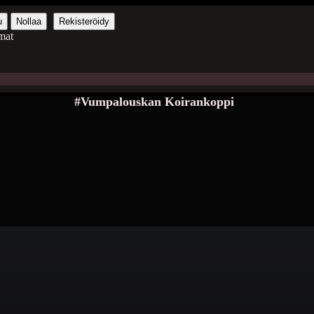
u
Nollaa
Rekisteröidy
mat
#Vumpalouskan Koirankoppi