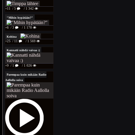
+11
/ 5
/ 1 342
"Mihin hypätään?"
+6
/ 3
/ 1 178
Kohina
+25
/ 11
/ 1 569
Kannatti nähdä vaivaa :)
+9
/ 1
/ 1 026
Parempaa kuin mikään Radio
Aallolla soiva