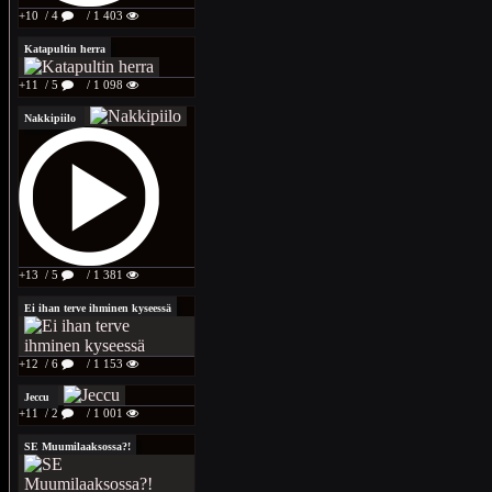
+10
/ 4
/ 1 403
Katapultin herra
+11
/ 5
/ 1 098
Nakkipiilo
+13
/ 5
/ 1 381
Ei ihan terve ihminen kyseessä
+12
/ 6
/ 1 153
Jeccu
+11
/ 2
/ 1 001
SE Muumilaaksossa?!