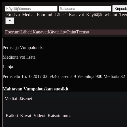
Kirjaud
Etusivu
Mediat
Foorumi
Lähetä
Kanavat
Käyttäjät
wPaint
Tee
Foorumi
Lähetä
Kanavat
Käyttäjät
wPaint
Teemat
Perustaja
Vumpalouska
Medioita voi lisätä
Luoja
Perustettu
16.10.2017 03:59:46
Jäseniä
9
Vierailuja
900
Medioita
32
Mahtavan Vumpalouskan suosikit
Mediat
Jäsenet
Kaikki
Kuvat
Videot
Katsotuimmat