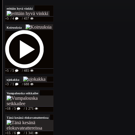
erittäin hyvä vinkki
+5
/ 4
/ 457
Koiruuksia
+5
/ 5
/ 485
ujokakka
+3
/ 1
/ 688
Vumpalouska seikkailee
+18
/ 5
/ 1 271
Tänä kesänä elokuvateattereissa
+15
/ 6
/ 1 341