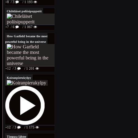
+8
/ 3
/ 1 193
Chileläiset poliisipupperit
+7
/ 6
/ 1 067
How Garfield became the most
powerful being in the universe
+12
/ 3
/ 1 201
Koiranpierukylpy
+12
/ 3
/ 1 175
Timppa lähtee