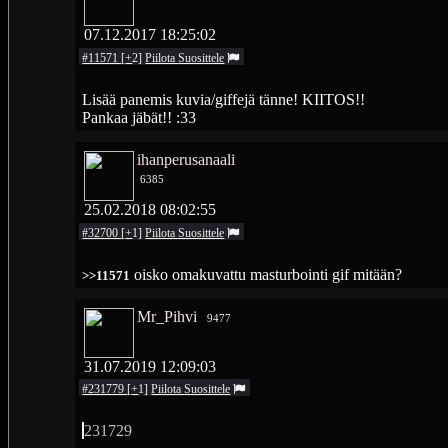
07.12.2017 18:25:02
#11571
[
+
2
]
Piilota
Suosittele
Lisää panemis kuvia/giffejä tänne! KIITOS!!
Pankaa jäbät!! :33
ihanperusanaali
6385
25.02.2018 08:02:55
#32700
[
+
1
]
Piilota
Suosittele
oisko omakuvattu masturbointi gif mitään?
>>11571
Mr_Pihvi
9477
31.07.2019 12:09:03
#231779
[
+
1
]
Piilota
Suosittele
231729