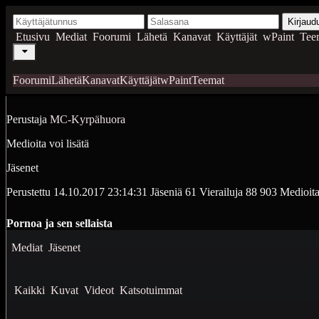
Kirjaud
Etusivu
Mediat
Foorumi
Lähetä
Kanavat
Käyttäjät
wPaint
Tee
Foorumi
Lähetä
Kanavat
Käyttäjät
wPaint
Teemat
Perustaja
MC-Kyrpähuora
Medioita voi lisätä
Jäsenet
Perustettu
14.10.2017 23:14:31
Jäseniä
61
Vierailuja
88 903
Medioit
Pornoa ja sen sellaista
Mediat
Jäsenet
Kaikki
Kuvat
Videot
Katsotuimmat