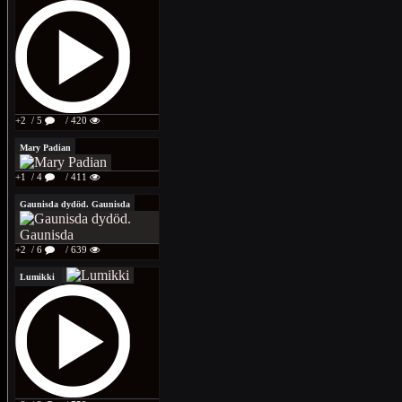
+2
/ 5
/ 420
Mary Padian
+1
/ 4
/ 411
Gaunisda dydöd. Gaunisda
+2
/ 6
/ 639
Lumikki