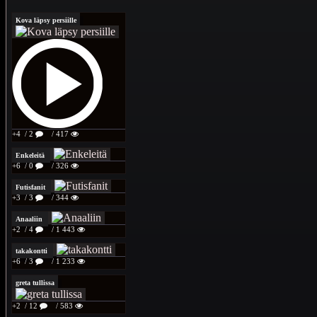
Kova läpsy persiille
+4
/ 2
/ 417
Enkeleitä
+6
/ 0
/ 326
Futisfanit
+3
/ 3
/ 344
Anaaliin
+2
/ 4
/ 1 443
takakontti
+6
/ 3
/ 1 233
greta tullissa
+2
/ 12
/ 583