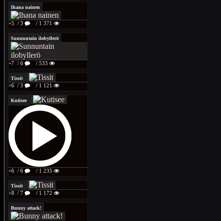
Ihana nainen
+5
/ 3
/ 1 371
Sunnuntain ilobyllerö
+7
/ 6
/ 533
Tissit
+6
/ 3
/ 1 121
Kutisee
+6
/ 6
/ 1 235
Tissit
+8
/ 7
/ 1 172
Bunny attack!