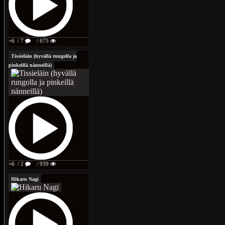
+6
/ 7
/ 675
Tissieläin (hyvällä rungolla ja
pinkeillä nänneillä)
+6
/ 2
/ 939
Hikaru Nagi