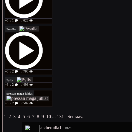
+5
/ 1
/ 628
Pesulla
+3
/ 2
/ 793
Pylly
+3
/ 2
/ 498
pressan maga juhlat
+3
/ 2
/ 502
1
2
3
4
5
6
7
8
9
10
...
131
Seuraava
alchemilla1
1025