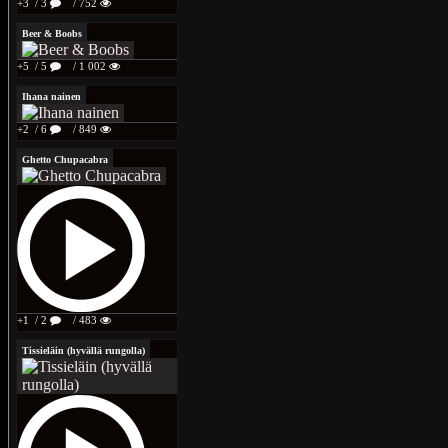
+3
/ 3
/ 752
Beer & Boobs
+5
/ 5
/ 1 002
Ihana nainen
+2
/ 6
/ 849
Ghetto Chupacabra
+1
/ 2
/ 483
Tissieläin (hyvällä rungolla)