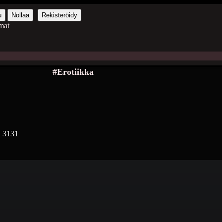
u
Nollaa
Rekisteröidy
mat
#Erotiikka
a
3131