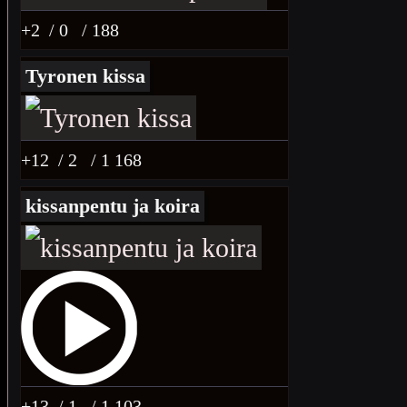
+2
/ 0
/ 188
Tyronen kissa
+12
/ 2
/ 1 168
kissanpentu ja koira
+13
/ 1
/ 1 103