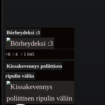
Börheydeksi :3
+8
/ 4
/ 1 045
Kissakevennys poliittisen
ripulin väliin