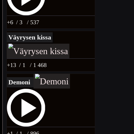
+6
/ 3
/ 537
Väyrysen kissa
+13
/ 1
/ 1 468
Demoni
+1
/ 1
/ 896