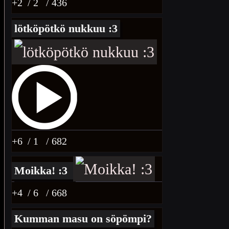
+2
/ 2
/ 436
lötköpötkö nukkuu :3
+6
/ 1
/ 682
Moikka! :3
+4
/ 6
/ 668
Kumman masu on söpömpi?