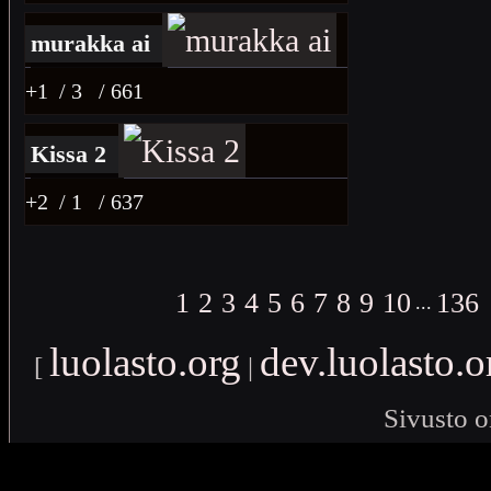
murakka ai
+1
/ 3
/ 661
Kissa 2
+2
/ 1
/ 637
1
2
3
4
5
6
7
8
9
10
136
...
luolasto.org
dev.luolasto.o
[
|
Sivusto o