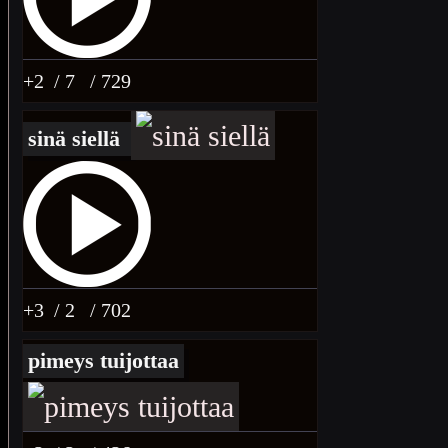
+2
/ 7
/ 729
sinä siellä
+3
/ 2
/ 702
pimeys tuijottaa