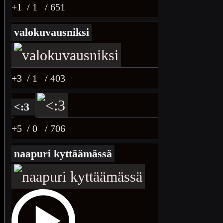
+1
/ 1
/ 651
valokuvausniksi
+3
/ 1
/ 403
<:3
+5
/ 0
/ 706
naapuri kyttäämässä